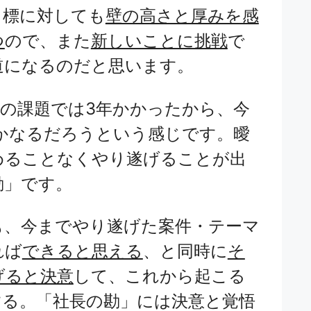
目標に対しても
壁の高さと厚みを感
つ
ので、また
新しいことに挑戦
で
道になるのだと思います。
Bの課題では3年かかったから、今
かなるだろうという感じです。曖
めることなくやり遂げることが出
勘」です。
も、今までやり遂げた案件・テーマ
れば
できると思える
、と同時に
そ
げると決意
して、これから起こる
する。「社長の勘」には決意と覚悟