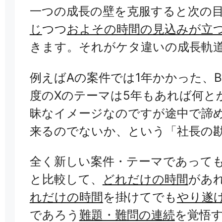
一つの成長の壁を克服すると次の
じ
つつ
およその時間の見込みが立
きます。それがケタ違いの成長軌
例えばAの案件では1年かかった、
度のXのテーマは5年もあれば何と
昧なイメージなのですが途中で諦
来るのでないか、という「社長の
全く新しい案件・テーマであって
と比較して、
どれだけの時間
があ
れだけの時間
を掛けてでも
やり遂
であろう
難題・難問の連続
を覚悟