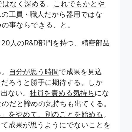
で
はなく深める
、
これでもかとや
れの工員・職人
だから器用ではな
つの事ならできる、と。
120人のR&D部門を持つ、精密部品
る。
自分が思う時間
で成果を見込
るだろうと勝手に期待する。しか
も出ない。
社員を責める気持ち
にな
な
のだと諦めの気持ちも出てくる。
み」をやめて、別のことを始める
。
して成果が思うようにでないことを