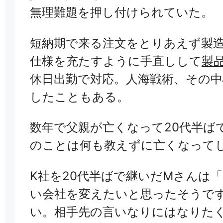
無理難題を押し付けられていた。
短納期で来る注文をとりあえず製
仕様を充たすように手直しして
製
休日出勤で対応。人海戦術、その中
したこともある。
数年で父親が亡くなって20代半ば
のことは何も教えずに亡くなって
K社を20代半ばで継いだMさんは
い会社を変えたいと思ったそうで
い。相手先の言いなりにはなりた