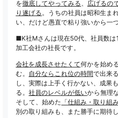
を
徹底してやってみる
、
広げるの
り遂げる
。うちの社員は昭和生ま
い、だけど愚直で粘り強いから一
■K社Mさんは現在50代、社員数は
加工会社の社長です。
会社を成長させたくて
何かを始め
む。
自分な
らこれ位の時間
で出来
し、実際は上手く行かな
い、成果
る。
社員のレベルが低い
から無理
そして、始めた
「仕組み・取り組
別の取り組みも、また勝手に期待