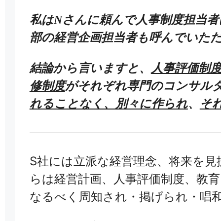
私はNさんに頼んで人事制度担当者
部の経営企画担当者も呼んでいた
結論から言いますと、
人事評価制
修制度
がそれぞれ専門のコンサル
れることなく、別々に作られ
、
そ
S社には立派な経営理念、将来を見
らは経営計画、人事評価制度、教
なるべく周知され・掲げられ・唱