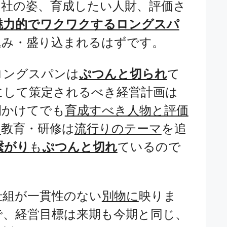
自社の姿、育成したい人財、評価さ
魅力的でワクワクするロングスパ
込み・盛り込まれるはずです。
ロングスパンは
ぷつんと切られ
て
にして策定されるべき経営計画は
間かけてでも
育成すべき人物と評価
。
教育・研修は
流行りのテーマ
を追
繋がり
も
ぷつんと切れ
ているので
仕組が一貫性のない
別物に
映りま
で、経営目標は来期も今期と同じ、