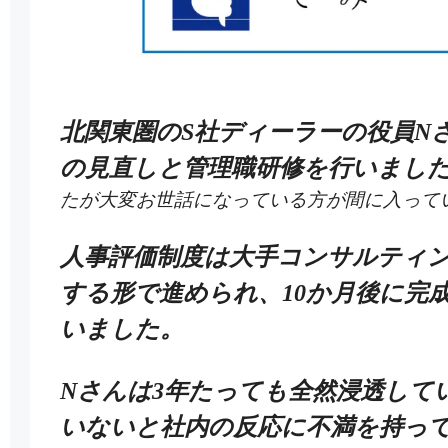
北関東圏のS社ディーラーの役員N
の見直しと管理職研修を行いまし
たが大変お世話になっている方が間に入って
人事評価制度は大手コンサルティ
する形で進められ、10か月後に完
いました。
Nさんは3年たっても全然浸透して
いないと社内の反応に不満を持っ