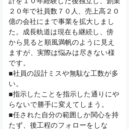
計を１０年経験した後独立し、創業
２０年で社員数７０人、売上高２０
億の会社にまで事業を拡大しまし
た。成長軌道は現在も継続し、傍
から見ると順風満帆のように見え
ますが、実際は悩みは尽きない様
です。
■社員の設計ミスや無駄な工数が多
い。
■指示したことを指示した通りにや
らないで勝手に変えてしまう。
■任された自分の範囲しか関心を持
たず、後工程のフォローをしな